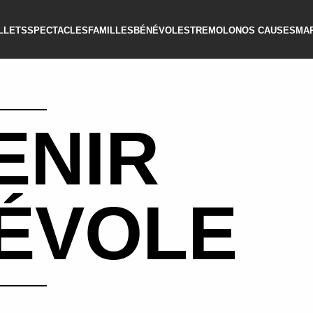
ILLETS
SPECTACLES
FAMILLES
BÉNÉVOLES
TREMOLO
NOS CAUSES
MA
ENIR
ÉVOLE