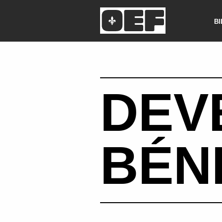
B
DEV
BÉN