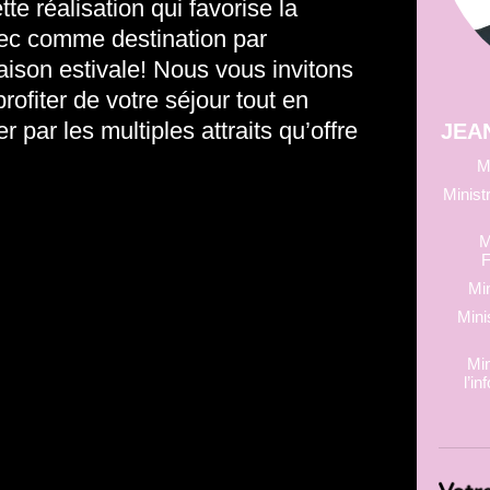
te réalisation qui favorise la
c comme destination par
aison estivale! Nous vous invitons
ofiter de votre séjour tout en
 par les multiples attraits qu’offre
JEA
M
Minist
M
F
Min
Mini
Min
l’i