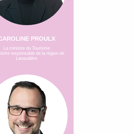
CAROLINE PROULX
La ministre du Tourisme
nistre responsable de la région de
Lanaudière