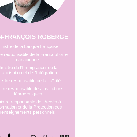
N-FRANÇOIS ROBERGE
inistre de la Langue française
re responsable de la Francophonie
canadienne
inistre de l’Immigration, de la
rancisation et de l’Intégration
istre responsable de la Laïcité
stre responsable des Institutions
démocratiques
istre responsable de l’Accès à
nformation et de la Protection des
renseignements personnels