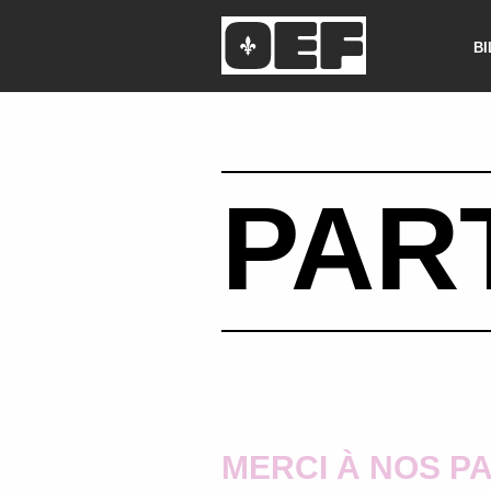
B
PAR
MERCI À NOS P